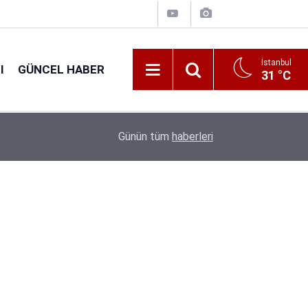
İstanbul
I
GÜNCEL HABER
31 °C
16:44
GSB 600 Personel Alımında Başvuru Süresi Dolu
Günün tüm
haberleri