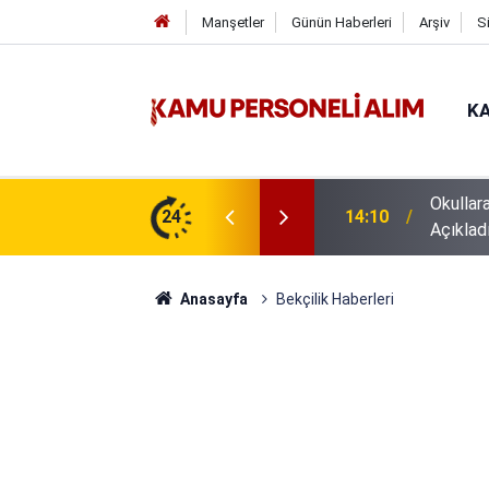
Manşetler
Günün Haberleri
Arşiv
S
KA
Okullar
z İŞKUR İUP başvuruları
24
14:10
Açıklad
Anasayfa
Bekçilik Haberleri