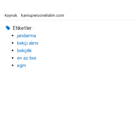
kamupersonelialim.com
Kaynak:
Etiketler :
jandarma
bekçi alımı
bekçilik
en az lise
egm