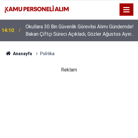
GSB 600 Personel Alımında Başvuru Süresi Doluyor:
16:44
Son Gün Yarın
Anasayfa
Politika
Reklam