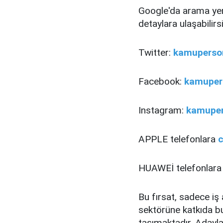
Google'da arama ye
detaylara ulaşabilirsi
Twitter:
kamuperson
Facebook:
kamupers
Instagram:
kamuper
APPLE telefonlara
c
HUAWEİ telefonlar
Bu fırsat, sadece iş
sektörüne katkıda b
taşımaktadır. Adayl