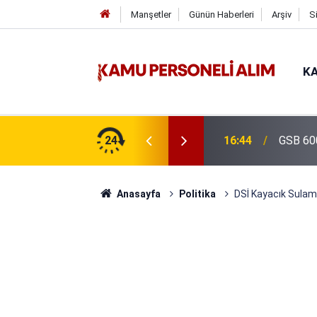
Manşetler
Günün Haberleri
Arşiv
S
KA
isi Alımı Gündemde! Bakan Çiftçi Süreci
24
16:44
GSB 600
evrildi
Anasayfa
Politika
DSİ Kayacık Sulama 