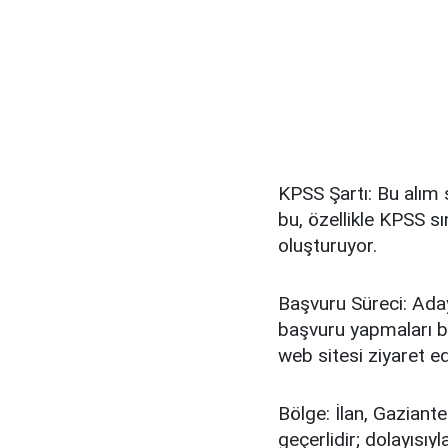
KPSS Şartı: Bu alım s
bu, özellikle KPSS s
oluşturuyor.
Başvuru Süreci: Ada
başvuru yapmaları be
web sitesi ziyaret ed
Bölge: İlan, Gaziante
geçerlidir; dolayısıy