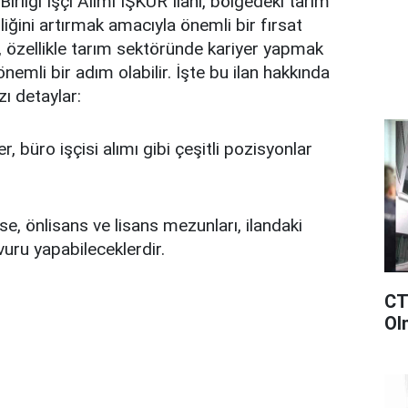
rliği İşçi Alımı İŞKUR İlanı, bölgedeki tarım
iliğini artırmak amacıyla önemli bir fırsat
, özellikle tarım sektöründe kariyer yapmak
önemli bir adım olabilir. İşte bu ilan hakkında
ı detaylar:
er, büro işçisi alımı gibi çeşitli pozisyonlar
se, önlisans ve lisans mezunları, ilandaki
vuru yapabileceklerdir.
CT
Ol