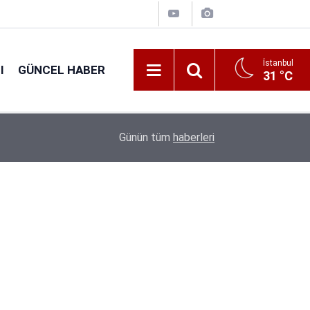
İstanbul
I
GÜNCEL HABER
31 °C
16:38
Kıyı Emniyeti Genel Müdürlüğü 26 İşçi Alımı Ya
Günün tüm
haberleri