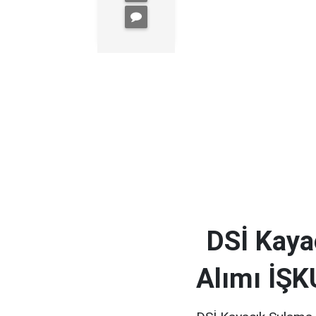
DSİ Kayac
Alımı İŞK