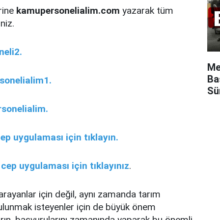
rine
kamupersonelialim.com
yazarak tüm
niz.
eli2.
Me
Ba
onelialim1.
Sü
sonelialim.
ep uygulaması için tıklayın.
a
cep uygulaması için tıklayınız
.
 arayanlar için değil, aynı zamanda tarım
ulunmak isteyenler için de büyük önem
arın, başvurularını zamanında yaparak bu önemli