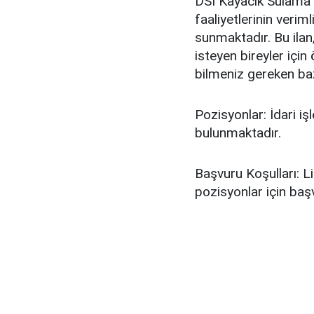
DSİ Kayacık Sulama Bi
faaliyetlerinin veriml
sunmaktadır. Bu ilan
isteyen bireyler için 
bilmeniz gereken baz
Pozisyonlar: İdari işl
bulunmaktadır.
Başvuru Koşulları: Li
pozisyonlar için baş