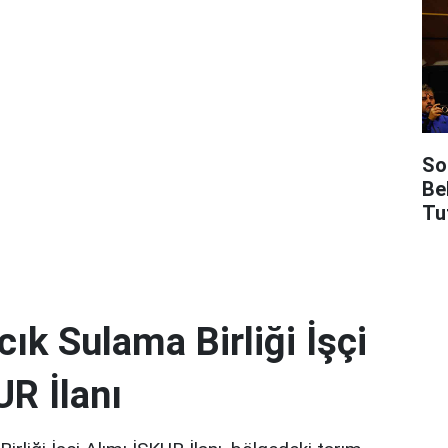
So
Be
Tu
ık Sulama Birliği İşçi
UR İlanı