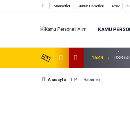
Manşetler
Günün Haberleri
Arşiv
S
KAMU PERSON
isi Alımı Gündemde! Bakan Çiftçi Süreci
24
16:44
GSB 600
evrildi
Anasayfa
PTT Haberleri