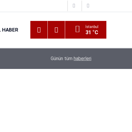
İstanbul
 HABER
31 °C
16:38
Kıyı Emniyeti Genel Müdürlüğü 26 İşçi Alımı Ya
Günün tüm
haberleri