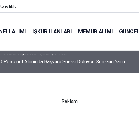
itene Ekle
ELI ALIMI
İŞKUR İLANLARI
MEMUR ALIMI
GÜNCEL
 Personel Alımında Başvuru Süresi Doluyor: Son Gün Yarın
Reklam