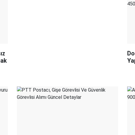
ız
Do
cak
Ya