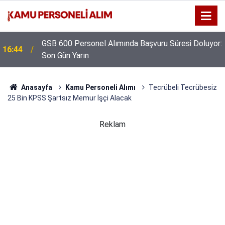
GSB 600 Personel Alımında Başvuru Süresi Doluyor:
16:44
Kıyı Emniyeti Genel Müdürlüğü 26 İşçi Alımı
Son Gün Yarın
16:38
Yapacak
Anasayfa
Kamu Personeli Alımı
Tecrübeli Tecrübesiz
25 Bin KPSS Şartsız Memur İşçi Alacak
Reklam