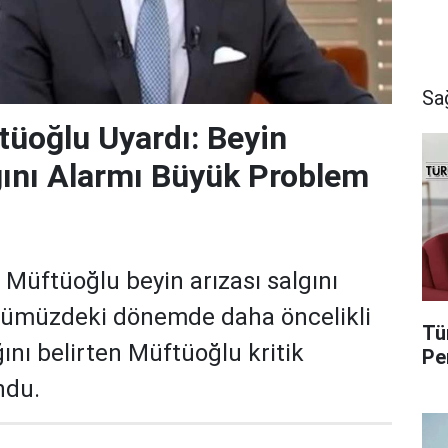
Sa
üoğlu Uyardı: Beyin
gını Alarmı Büyük Problem
 Müftüoğlu beyin arızası salgını
Önümüzdeki dönemde daha öncelikli
Tü
ını belirten Müftüoğlu kritik
Pe
ndu.