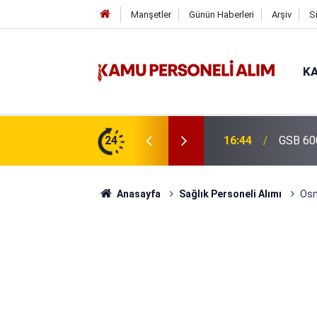
Manşetler
Günün Haberleri
Arşiv
S
KA
isi Alımı Gündemde! Bakan Çiftçi Süreci
24
16:44
GSB 600
evrildi
Anasayfa
Sağlık Personeli Alımı
Osm