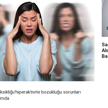
Sa
Al
Ba
ksikliği/hiperaktivite bozukluğu sorunları
rumda