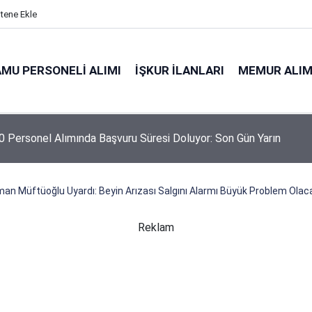
itene Ekle
MU PERSONELI ALIMI
İŞKUR İLANLARI
MEMUR ALIM
 Personel Alımında Başvuru Süresi Doluyor: Son Gün Yarın
an Müftüoğlu Uyardı: Beyin Arızası Salgını Alarmı Büyük Problem Olac
Reklam