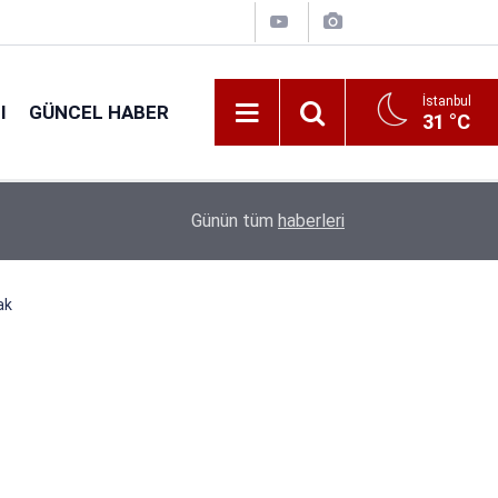
İstanbul
I
GÜNCEL HABER
31 °C
16:38
Kıyı Emniyeti Genel Müdürlüğü 26 İşçi Alımı Ya
Günün tüm
haberleri
ak