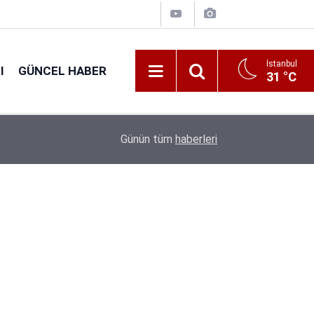
İstanbul
I
GÜNCEL HABER
31 °C
16:38
Kıyı Emniyeti Genel Müdürlüğü 26 İşçi Alımı Ya
Günün tüm
haberleri