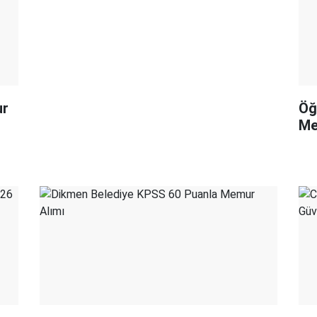
ur
Öğ
Me