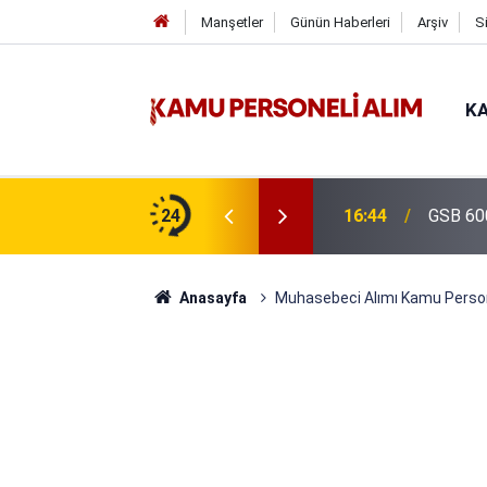
Manşetler
Günün Haberleri
Arşiv
S
KA
isi Alımı Gündemde! Bakan Çiftçi Süreci
24
16:44
GSB 600
evrildi
Anasayfa
Muhasebeci Alımı Kamu Persone