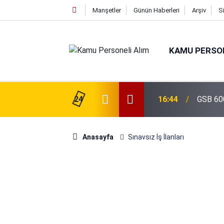
Manşetler
Günün Haberleri
Arşiv
S
KAMU PERSON
isi Alımı Gündemde! Bakan Çiftçi Süreci
24
16:44
GSB 600
evrildi
Anasayfa
Sınavsız İş İlanları