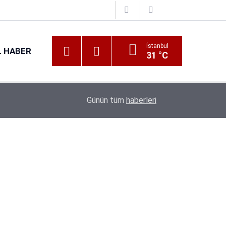
İstanbul
 HABER
31 °C
16:38
Kıyı Emniyeti Genel Müdürlüğü 26 İşçi Alımı Ya
Günün tüm
haberleri