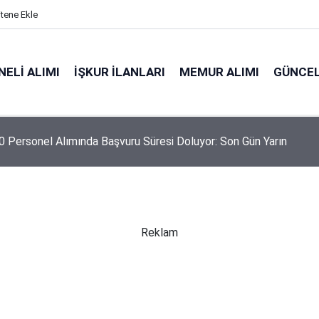
itene Ekle
ELI ALIMI
İŞKUR İLANLARI
MEMUR ALIMI
GÜNCEL
 Personel Alımında Başvuru Süresi Doluyor: Son Gün Yarın
Reklam