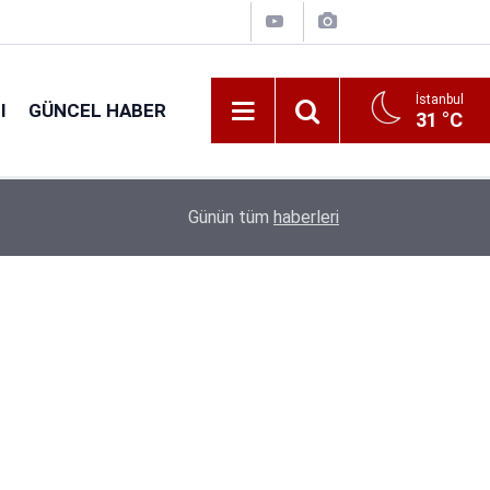
İstanbul
I
GÜNCEL HABER
31 °C
16:38
Kıyı Emniyeti Genel Müdürlüğü 26 İşçi Alımı Ya
Günün tüm
haberleri