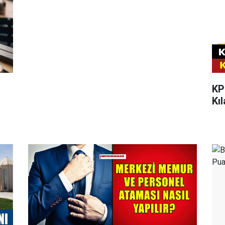
KP
Kı