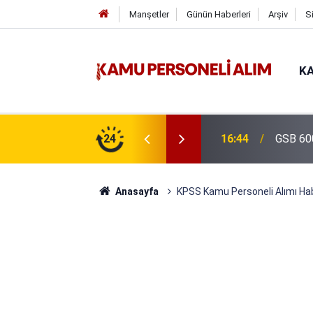
Manşetler
Günün Haberleri
Arşiv
S
KA
isi Alımı Gündemde! Bakan Çiftçi Süreci
24
16:44
GSB 600
evrildi
Anasayfa
KPSS Kamu Personeli Alımı Hab