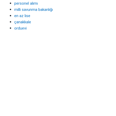
personel alımı
milli savunma bakanlığı
en az lise
çanakkale
orduevi