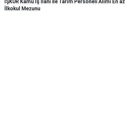
İŞKUR Kamu İş İlanı ile Tarım Personeli Alımı En az
İlkokul Mezunu