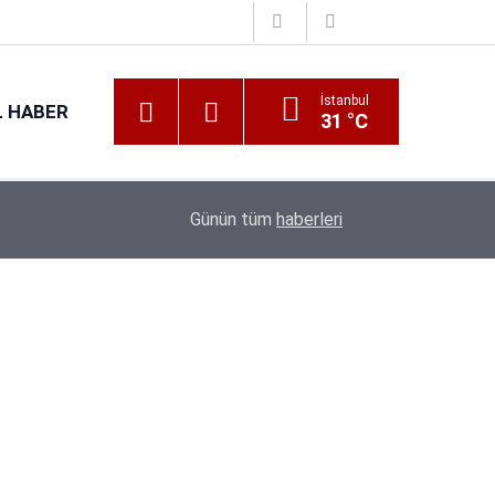
İstanbul
 HABER
31 °C
Günün tüm
haberleri