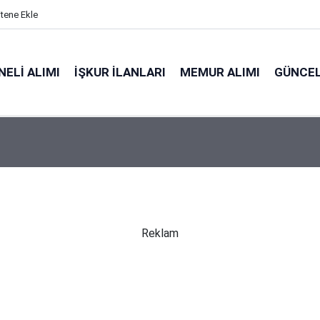
itene Ekle
ELI ALIMI
İŞKUR İLANLARI
MEMUR ALIMI
GÜNCEL
Reklam