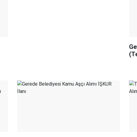
Ge
(T