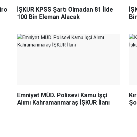
üro
İŞKUR KPSS Şartı Olmadan 81 İlde
İŞ
100 Bin Eleman Alacak
Bi
Emniyet MÜD. Polisevi Kamu İşçi
Kı
Alımı Kahramanmaraş İŞKUR İlanı
Şo