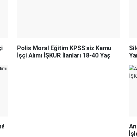
i
Polis Moral Eğitim KPSS'siz Kamu
Sil
İşçi Alımı İŞKUR İlanları 18-40 Yaş
Ya
ı!
An
İş