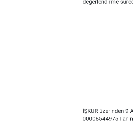
değerlendirme süreci
İŞKUR üzerinden 9 A
00008544975 İlan nu