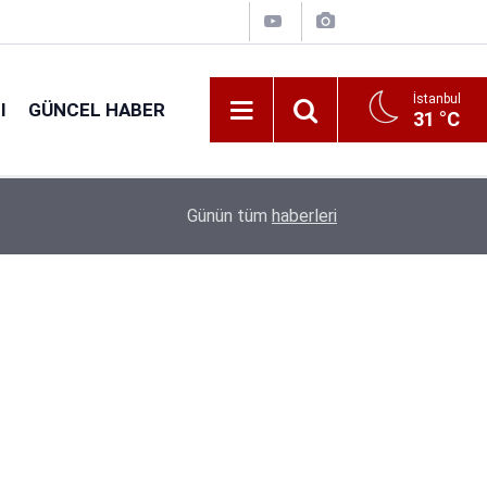
İstanbul
I
GÜNCEL HABER
31 °C
16:31
Tarım Bakanlığı 1.874 Personel Alacak: Başvuru T
Günün tüm
haberleri