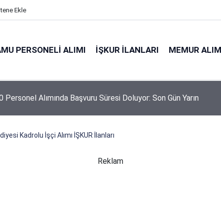
itene Ekle
MU PERSONELI ALIMI
İŞKUR İLANLARI
MEMUR ALIM
niyeti Genel Müdürlüğü 26 İşçi Alımı Yapacak
iyesi Kadrolu İşçi Alımı İŞKUR İlanları
Reklam