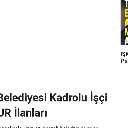
İŞ
Pe
elediyesi Kadrolu İşçi
R İlanları