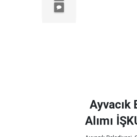
Ayvacık B
Alımı İŞKU