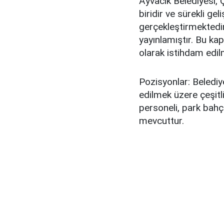
Ayvacık Belediyesi, 
biridir ve sürekli gel
gerçekleştirmektedir.
yayınlamıştır. Bu ka
olarak istihdam edilm
Pozisyonlar: Beledi
edilmek üzere çeşitli
personeli, park bahçe
mevcuttur.