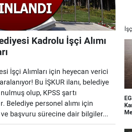
İşç
ediyesi Kadrolu İşçi Alımı
rı
si İşçi Alımları için heyecan verici
 aralanıyor! Bu İŞKUR ilanı, belediye
sunulmuş olup, KPSS şartı
EG
 Belediye personel alımı için
Ka
Me
ve başvuru sürecine dair bilgiler...