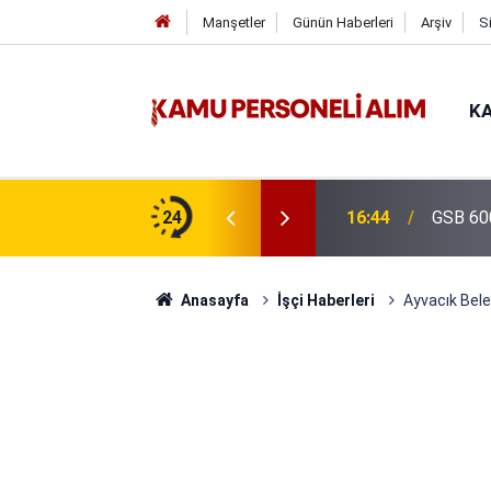
Manşetler
Günün Haberleri
Arşiv
S
KA
24
16:38
Kıyı Em
Anasayfa
İşçi Haberleri
Ayvacık Beled