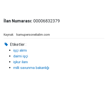
İlan Numarası:
00006832379
kamupersonelialim.com
Kaynak:
Etiketler :
işçi alımı
daimi işçi
işkur ilanı
milli savunma bakanlığı