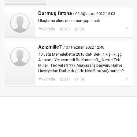
Durmuş fırtına
/ 02 Ağustos 2022 15:03
Ulaştırma alımı ne zaman yapılacak
Yanıtla
(0)
(0)
AzizmilleT
/ 07 Haziran 2022 12:40
40 üstü Memelekette 2016 daN BeRi 1 kişilik işçi
Alımında Yer vermedi Bu KurumlaR,,, Nerde TeK
MilleT TeK vataN ??? Anayasa İş başvuru Hakve
Huvviyetine Darbe değilde NediR bu yaŞ şartları?
Yanıtla
(1)
(0)