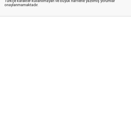
Türkçe karakter kullanılmayan ve büyük harflerle yazılmış yorumlar
onaylanmamaktadır.