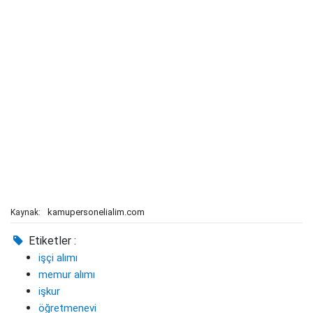
kamupersonelialim.com
Kaynak:
Etiketler :
işçi alımı
memur alımı
işkur
öğretmenevi