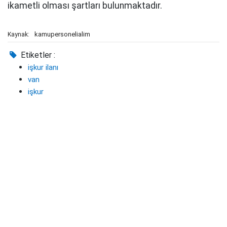
ikametli olması şartları bulunmaktadır.
kamupersonelialim
Kaynak:
Etiketler :
işkur ilanı
van
işkur