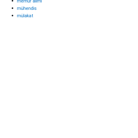
memur alımı
mühendis
mülakat