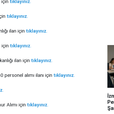
 için
tıklayınız
.
için
tıklayınız
.
ığı ilan için
tıklayınız
.
ı için
tıklayınız
.
anlığı ilan için
tıklayınız
.
80 personel alımı ilanı için
tıklayınız
.
ız
.
İz
Pe
r Alımı için
tıklayınız
.
Şa