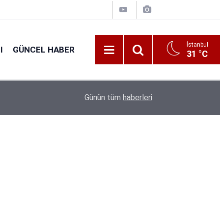
İstanbul
I
GÜNCEL HABER
31 °C
16:44
GSB 600 Personel Alımında Başvuru Süresi Dolu
Günün tüm
haberleri