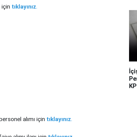
 için
tıklayınız
.
İç
Pe
KP
personel alımı için
tıklayınız
.
aiye alımı ilanı için
tıklayınız
.