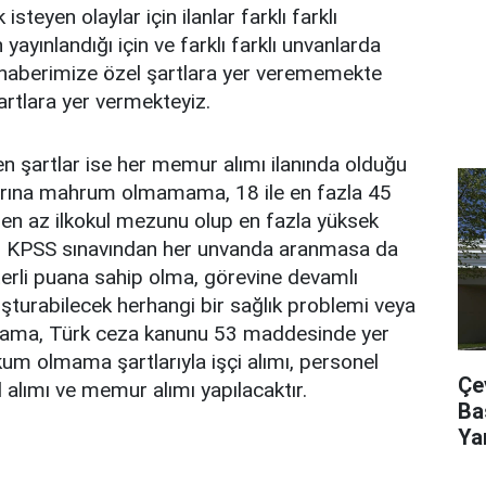
teyen olaylar için ilanlar farklı farklı
 yayınlandığı için ve farklı farklı unvanlarda
in haberimize özel şartlara yer verememekte
rtlara yer vermekteyiz.
n şartlar ise her memur alımı ilanında olduğu
arına mahrum olmamama, 18 ile en fazla 45
 en az ilkokul mezunu olup en fazla yüksek
, KPSS sınavından her unvanda aranmasa da
eterli puana sahip olma, görevine devamlı
şturabilecek herhangi bir sağlık problemi veya
nmama, Türk ceza kanunu 53 maddesinde yer
um olmama şartlarıyla işçi alımı, personel
Çe
 alımı ve memur alımı yapılacaktır.
Ba
Ya