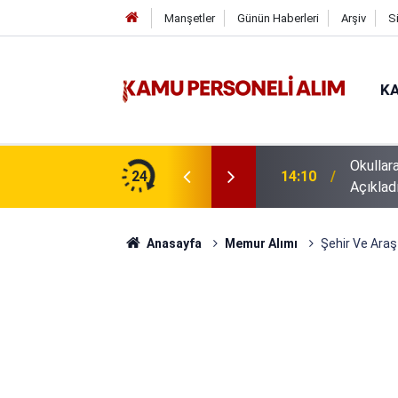
Manşetler
Günün Haberleri
Arşiv
S
KA
Okullar
z İŞKUR İUP başvuruları
24
14:10
Açıklad
Anasayfa
Memur Alımı
Şehir Ve Araş