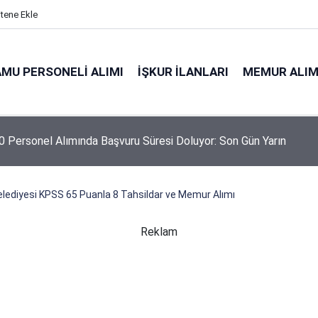
itene Ekle
MU PERSONELI ALIMI
İŞKUR İLANLARI
MEMUR ALIM
niyeti Genel Müdürlüğü 26 İşçi Alımı Yapacak
lediyesi KPSS 65 Puanla 8 Tahsildar ve Memur Alımı
Reklam