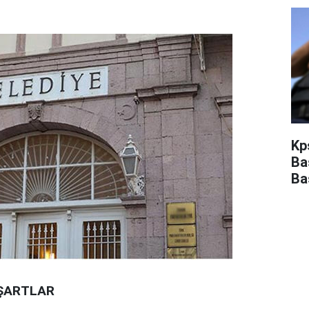
Kp
Ba
Ba
ŞARTLAR