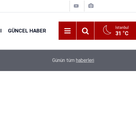
İstanbul
I
GÜNCEL HABER
31 °C
16:31
Tarım Bakanlığı 1.874 Personel Alacak: Başvuru T
Günün tüm
haberleri