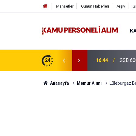
Manşetler
Günün Haberleri
Arşiv
S
KA
uru Süresi Doluyor: Son Gün Yarın
24
16:38
Kıyı Em
Anasayfa
Memur Alımı
Lüleburgaz Be