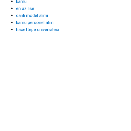
kamu
en az lise
canlı model alımı
kamu personel alım
hacettepe üniversitesi