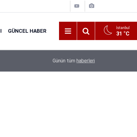
İstanbul
I
GÜNCEL HABER
31 °C
16:31
Tarım Bakanlığı 1.874 Personel Alacak: Başvuru T
Günün tüm
haberleri