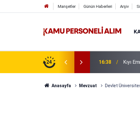
Manşetler
Günün Haberleri
Arşiv
S
KA
uru Süresi Doluyor: Son Gün Yarın
24
16:38
Kıyı Em
Anasayfa
Mevzuat
Devlet Üniversite