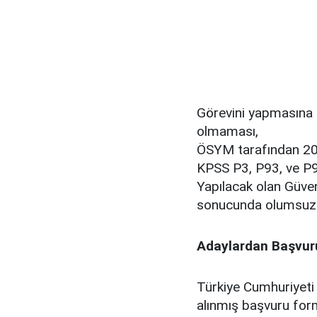
Görevini yapmasına 
olmaması,
ÖSYM tarafından 20
KPSS P3, P93, ve P9
Yapılacak olan Güve
sonucunda olumsuz b
Adaylardan Başvuru 
Türkiye Cumhuriyeti
alınmış başvuru for