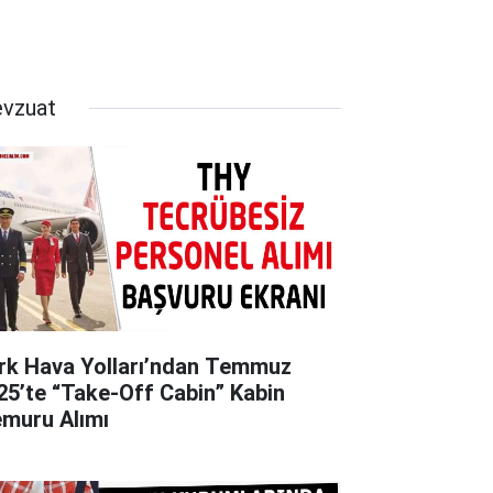
vzuat
rk Hava Yolları’ndan Temmuz
25’te “Take‑Off Cabin” Kabin
muru Alımı