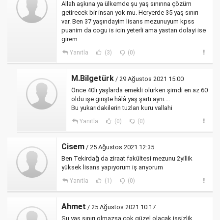
Allah aşkına ya ülkemde şu yaş sınırına çözüm
getirecek bir insan yok mu. Heryerde 35 yaş sınırı
var. Ben 37 yaşındayim lisans mezunuyum kpss
puanim da cogu is icin yeterli ama yastan dolayi ise
girem
Yanıtla
(3)
(0)
M.Bilgetürk
/ 29 Ağustos 2021 15:00
Önce 40lı yaşlarda emekli olurken şimdi en az 60
oldu işe girişte hâlâ yaş şartı aynı....
Bu yukarıdakilerin tuzları kuru vallahi
Yanıtla
(0)
(0)
Cisem
/ 25 Ağustos 2021 12:35
Ben Tekirdağ da ziraat fakültesi mezunu 2yillik
yüksek lisans yapıyorum iş arıyorum
Yanıtla
(1)
(0)
Ahmet
/ 25 Ağustos 2021 10:17
Şu yaş sınırı olmazsa çok güzel olacak işsizlik