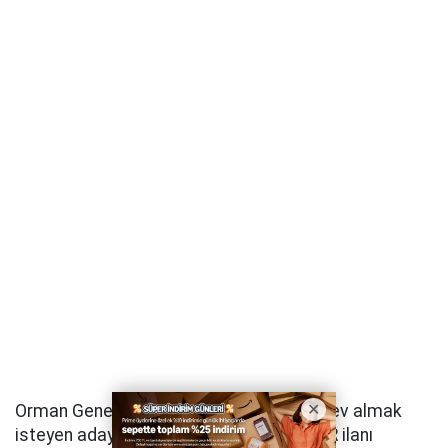
Orman Genel Müdürlüğü bünyesinde görev almak
isteyen adayları ilgilendiren yeni bir İŞKUR ilanı