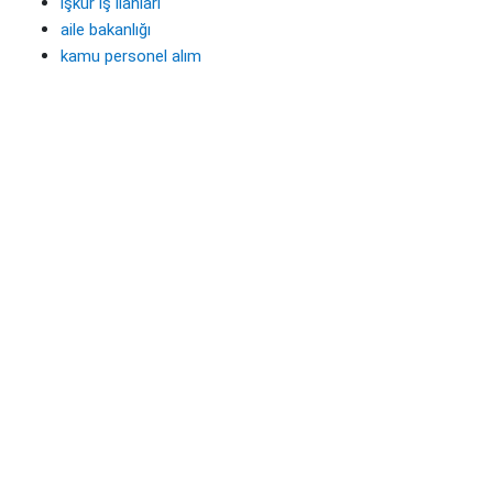
işkur iş ilanları
aile bakanlığı
kamu personel alım