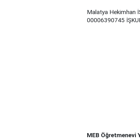
Malatya Hekimhan İŞ
00006390745 İŞKUR i
MEB Öğretmenevi Ya