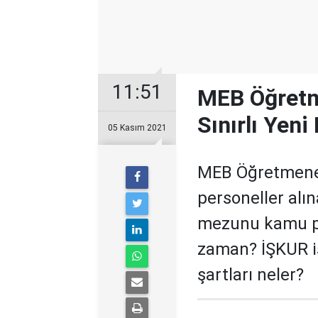
11:51
MEB Öğretm
Sınırlı Yeni
05 Kasım 2021
MEB Öğretmenev
personeller alı
mezunu kamu pe
zaman? İŞKUR iş
şartları neler?