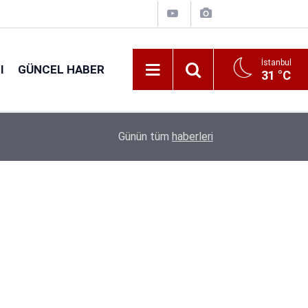
İstanbul
I
GÜNCEL HABER
31 °C
16:38
Kıyı Emniyeti Genel Müdürlüğü 26 İşçi Alımı Ya
Günün tüm
haberleri