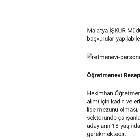
Malatya İŞKUR Müdü
başvurular yapılabil
Öğretmenevi Reseps
Hekimhan Öğretmene
alımı için kadın ve 
lise mezunu olması, 
sektöründe çalışanla
adayların 18 yaşınd
gerekmektedir.