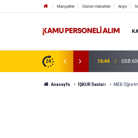
Manşetler
Günün Haberleri
Arşiv
S
KA
isi Alımı Gündemde! Bakan Çiftçi Süreci
24
16:44
GSB 600
evrildi
Anasayfa
İŞKUR İlanları
MEB Öğretmen