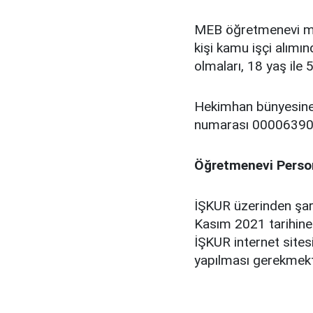
MEB öğretmenevi müd
kişi kamu işçi alımı
olmaları, 18 yaş ile 
Hekimhan bünyesine 
numarası 000063908
Öğretmenevi Person
İŞKUR üzerinden şar
Kasım 2021 tarihine k
İŞKUR internet sitesi
yapılması gerekmekt