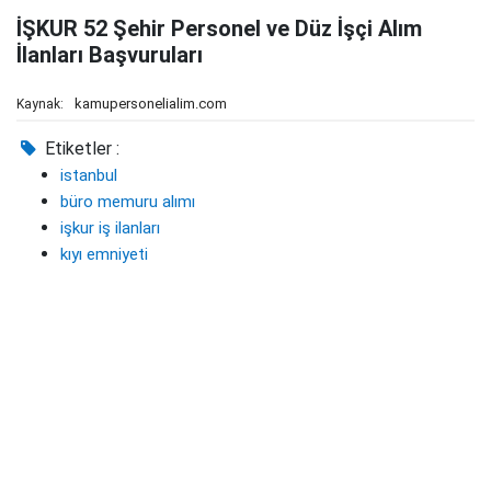
İŞKUR 52 Şehir Personel ve Düz İşçi Alım
İlanları Başvuruları
kamupersonelialim.com
Kaynak:
Etiketler :
istanbul
büro memuru alımı
işkur iş ilanları
kıyı emniyeti