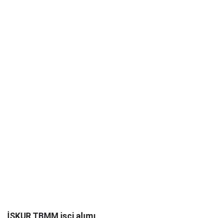
İŞKUR TBMM işçi alımı