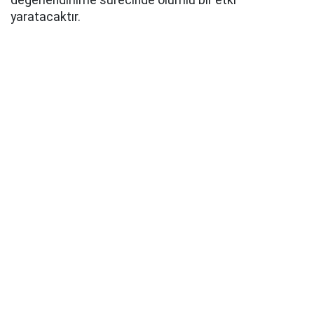
değerlendirilme sürecinde olumlu bir etki
yaratacaktır.