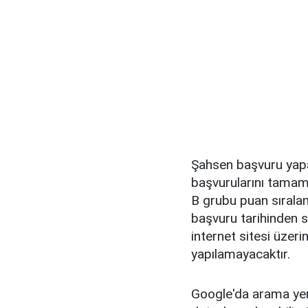
Şahsen başvuru yapa
başvurularını tamaml
B grubu puan sıralam
başvuru tarihinden so
internet sitesi üzeri
yapılamayacaktır.
Google'da arama ye