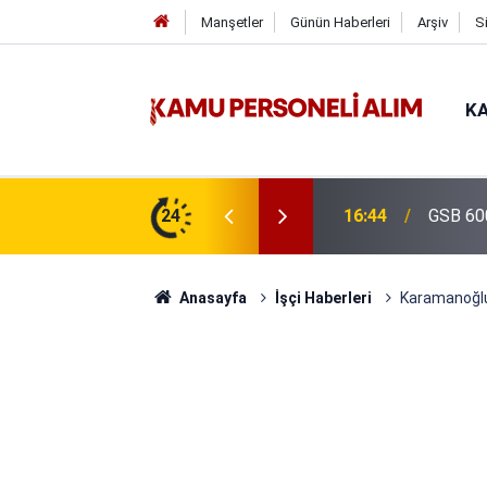
Manşetler
Günün Haberleri
Arşiv
S
KA
isi Alımı Gündemde! Bakan Çiftçi Süreci
24
16:44
GSB 600
evrildi
Anasayfa
İşçi Haberleri
Karamanoğlu