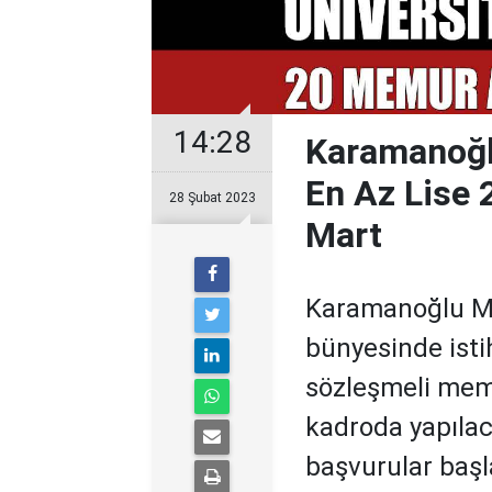
14:28
Karamanoğl
En Az Lise 
28 Şubat 2023
Mart
Karamanoğlu Me
bünyesinde ist
sözleşmeli memu
kadroda yapılac
başvurular başl