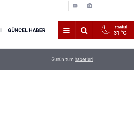
İstanbul
I
GÜNCEL HABER
31 °C
16:38
Kıyı Emniyeti Genel Müdürlüğü 26 İşçi Alımı Ya
Günün tüm
haberleri