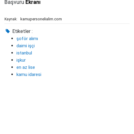
Başvuru
Ekranı
kamupersonelialim.com
Kaynak:
Etiketler :
şoför alımı
daimi işçi
istanbul
işkur
en az lise
kamu idaresi