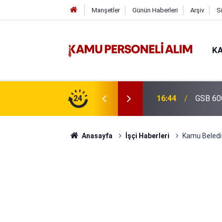
Manşetler
Günün Haberleri
Arşiv
S
KA
isi Alımı Gündemde! Bakan Çiftçi Süreci
24
16:44
GSB 600
evrildi
Anasayfa
İşçi Haberleri
Kamu Belediy