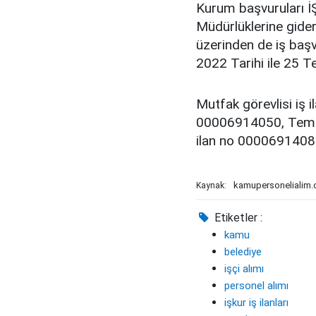
Kurum başvuruları İ
Müdürlüklerine gidere
üzerinden de iş baş
2022 Tarihi ile 25 T
Mutfak görevlisi iş 
00006914050, Temizl
ilan no 0000691408
kamupersonelialim
Kaynak:
Etiketler :
kamu
belediye
işçi alımı
personel alımı
işkur iş ilanları