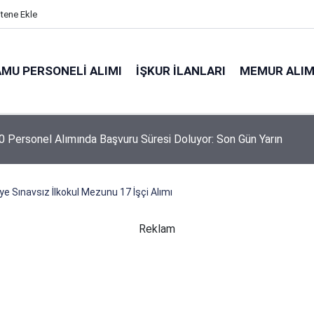
itene Ekle
MU PERSONELI ALIMI
İŞKUR İLANLARI
MEMUR ALIM
 Personel Alımında Başvuru Süresi Doluyor: Son Gün Yarın
e Sınavsız İlkokul Mezunu 17 İşçi Alımı
Reklam