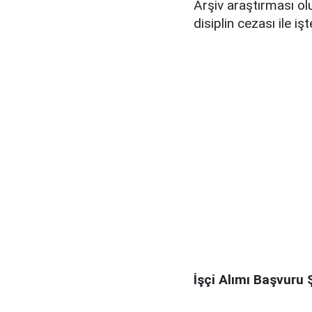
Arşiv araştırması o
disiplin cezası ile i
İşçi Alımı Başvuru Ş