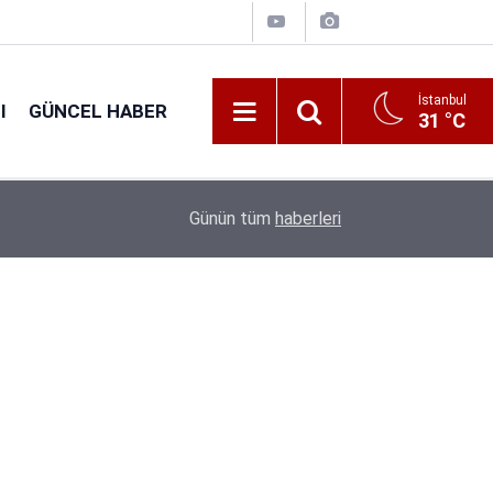
İstanbul
I
GÜNCEL HABER
31 °C
16:38
Kıyı Emniyeti Genel Müdürlüğü 26 İşçi Alımı Ya
Günün tüm
haberleri