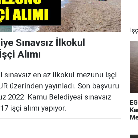
İşç
ye Sınavsız İlkokul
şçi Alımı
 sınavsız en az ilkokul mezunu işçi
ŞKUR üzerinden yayınladı. Son başvuru
z 2022. Kamu Belediyesi sınavsız
EG
7 işçi alımı yapıyor.
Ka
Me