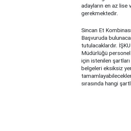
adayların en az lise
gerekmektedir.
Sincan Et Kombinası
Başvuruda bulunacak
tutulacaklardır. İŞ
Müdürlüğü personel a
için istenilen şartla
belgeleri eksiksiz ye
tamamlayabilecekler
sırasında hangi şartla