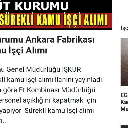
İşç
urumu Ankara Fabrikası
u İşçi Alımı
mu Genel Müdürlüğü İŞKUR
i kamu işçi alımı ilanını yayınladı.
na göre Et Kombinası Müdürlüğü
EG
rsonel açıklığını kapatmak için
Ka
Me
yapıyor. Sürekli kamu işçi alımı
...