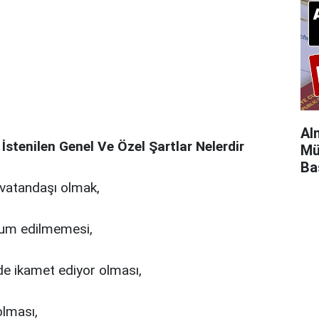
Al
stenilen Genel Ve Özel Şartlar Nelerdir
Mü
Ba
 vatandaşı olmak,
um edilmemesi,
nde ikamet ediyor olması,
lması,