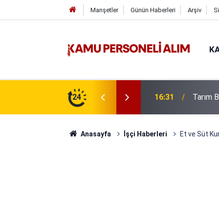
Manşetler
Günün Haberleri
Arşiv
S
KA
6 İşçi Alımı Yapacak
24
16:31
Tarım B
Anasayfa
İşçi Haberleri
Et ve Süt Ku