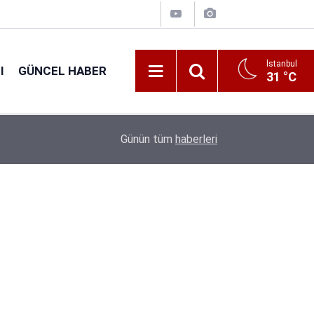
İstanbul
I
GÜNCEL HABER
31 °C
16:25
Tarım Bakanlığı 1.874 Sözleşmeli Personel Ala
Günün tüm
haberleri