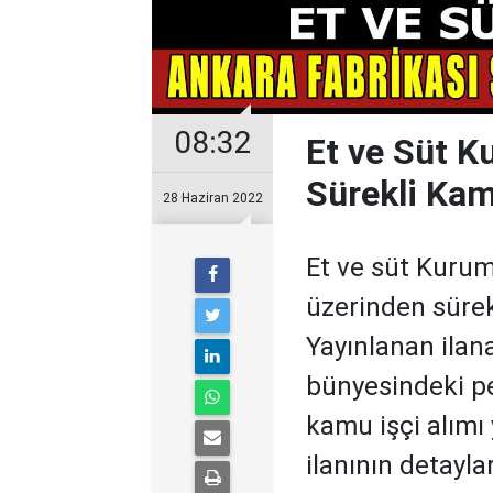
08:32
Et ve Süt K
Sürekli Kam
28 Haziran 2022
Et ve süt Kuru
üzerinden sürekl
Yayınlanan ila
bünyesindeki pe
kamu işçi alımı 
ilanının detayları