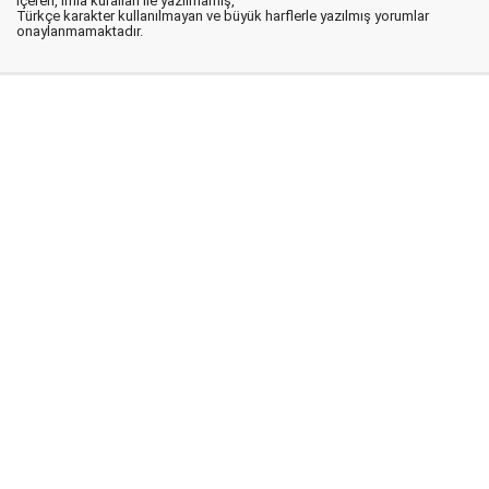
içeren, imla kuralları ile yazılmamış,
Türkçe karakter kullanılmayan ve büyük harflerle yazılmış yorumlar
onaylanmamaktadır.