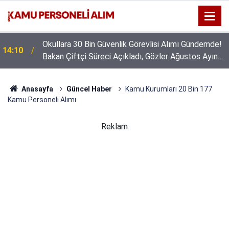
Okullara 30 Bin Güvenlik Görevlisi Alımı Gündemde!
14:10
Bakan Çiftçi Süreci Açıkladı, Gözler Ağustos Ayına
GSB 600 Personel Alımında Başvuru Süresi Doluyor:
Çevrildi
16:44
Son Gün Yarın
Anasayfa
Güncel Haber
Kamu Kurumları 20 Bin 177
Kamu Personeli Alımı
Reklam