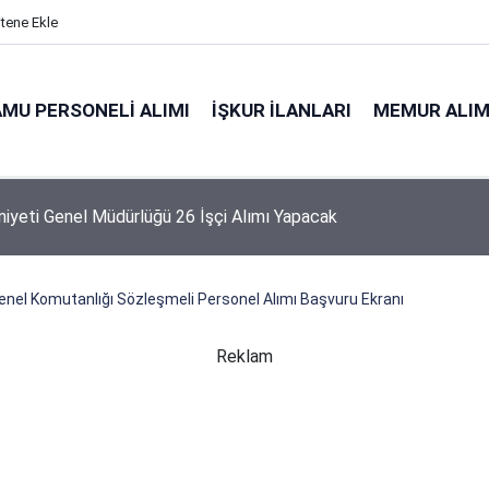
itene Ekle
MU PERSONELI ALIMI
İŞKUR İLANLARI
MEMUR ALIM
akanlığı 1.874 Personel Alacak: Başvuru Tarihi ve Şartları
nel Komutanlığı Sözleşmeli Personel Alımı Başvuru Ekranı
Reklam