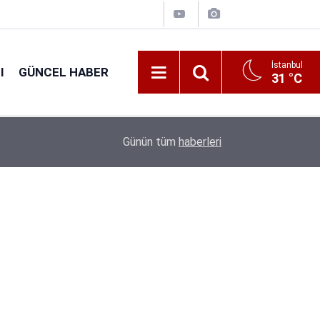
İstanbul
I
GÜNCEL HABER
31 °C
16:25
Tarım Bakanlığı 1.874 Sözleşmeli Personel Ala
Günün tüm
haberleri