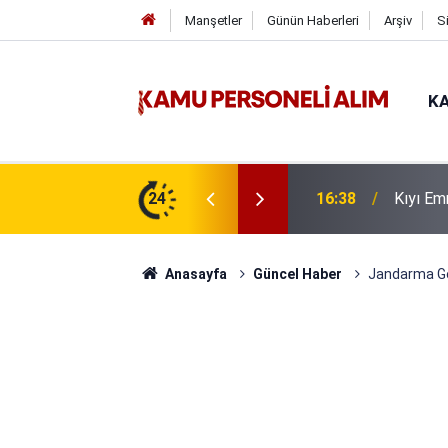
Manşetler
Günün Haberleri
Arşiv
S
KA
6 İşçi Alımı Yapacak
24
16:31
Tarım B
Anasayfa
Güncel Haber
Jandarma Ge