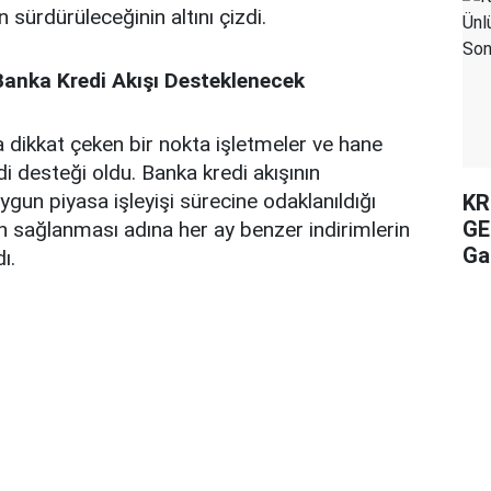
n sürdürüleceğinin altını çizdi.
e Banka Kredi Akışı Desteklenecek
 dikkat çeken bir nokta işletmeler ve hane
di desteği oldu. Banka kredi akışının
ygun piyasa işleyişi sürecine odaklanıldığı
KR
GE
un sağlanması adına her ay benzer indirimlerin
Ga
ı.
Ar