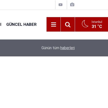
İstanbul
I
GÜNCEL HABER
31 °C
16:38
Kıyı Emniyeti Genel Müdürlüğü 26 İşçi Alımı Ya
Günün tüm
haberleri