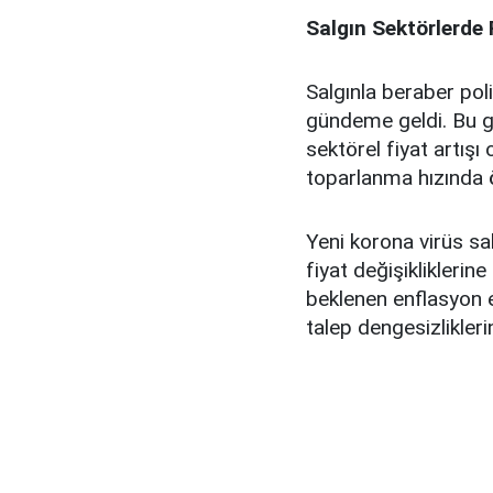
Salgın Sektörlerde 
Salgınla beraber pol
gündeme geldi. Bu g
sektörel fiyat artışı
toparlanma hızında 
Yeni korona virüs salg
fiyat değişiklikleri
beklenen enflasyon e
talep dengesizlikler