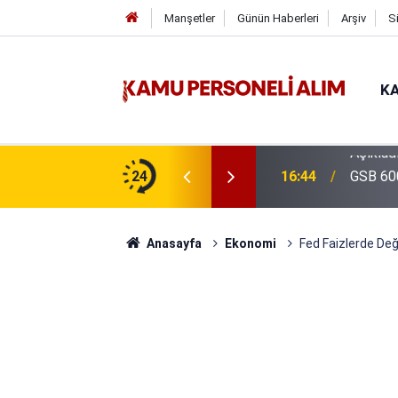
Manşetler
Günün Haberleri
Arşiv
S
KA
isi Alımı Gündemde! Bakan Çiftçi Süreci
24
16:44
GSB 600
evrildi
Anasayfa
Ekonomi
Fed Faizlerde Deği