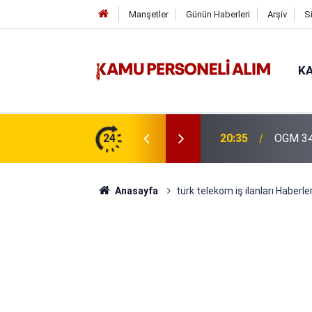
Manşetler
Günün Haberleri
Arşiv
S
KA
ını Açtı: 1.800 Kişilik Dev Personel Alımı İlanı
24
20:35
OGM 340
Anasayfa
türk telekom iş ilanları Haberler