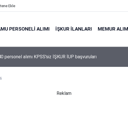
itene Ekle
MU PERSONELI ALIMI
İŞKUR İLANLARI
MEMUR ALIM
 personel alımı KPSS'siz İŞKUR İUP başvuruları
i
Reklam