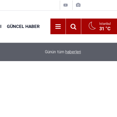
İstanbul
I
GÜNCEL HABER
31 °C
Okullara 30 Bin Güvenlik Görevlisi Alımı Gündem
14:10
Günün tüm
haberleri
Açıkladı, Gözler Ağustos Ayına Çevrildi