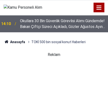
Okullara 30 Bin Güvenlik Görevlisi Alımı Gündemde!
14:10
Bakan Çiftçi Süreci Açıkladı, Gözler Ağustos Ayına
GSB 600 Personel Alımında Başvuru Süresi Doluyor:
Çevrildi
16:44
Son Gün Yarın
Anasayfa
TOKİ 500 bin sosyal konut Haberleri
Reklam