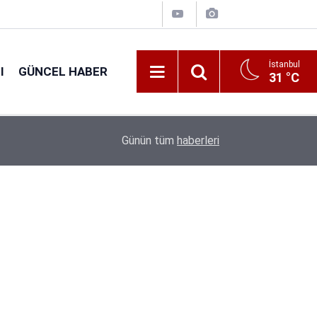
İstanbul
I
GÜNCEL HABER
31 °C
16:38
Kıyı Emniyeti Genel Müdürlüğü 26 İşçi Alımı Ya
Günün tüm
haberleri