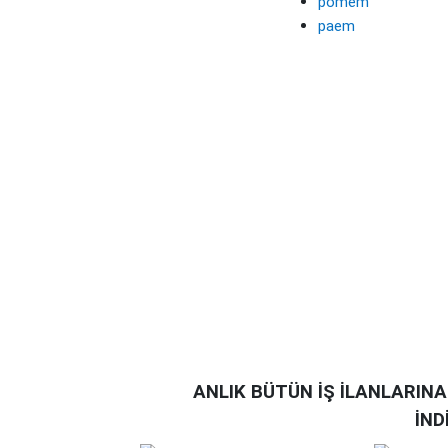
pomem
paem
ANLIK BÜTÜN İŞ İLANLARIN
İND