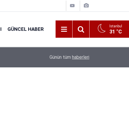
İstanbul
I
GÜNCEL HABER
31 °C
16:38
Kıyı Emniyeti Genel Müdürlüğü 26 İşçi Alımı Ya
Günün tüm
haberleri