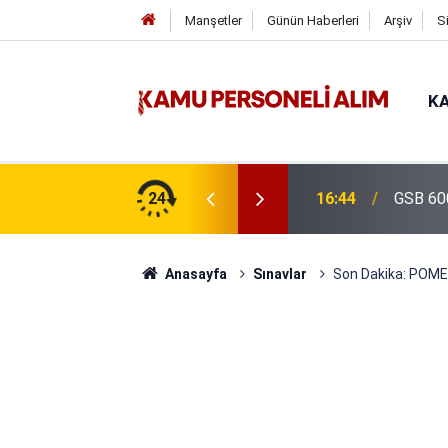
Manşetler
Günün Haberleri
Arşiv
S
KA
isi Alımı Gündemde! Bakan Çiftçi Süreci
24
16:44
GSB 600
evrildi
Anasayfa
Sınavlar
Son Dakika: POME