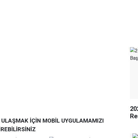
20
Re
A ULAŞMAK İÇİN MOBİL UYGULAMAMIZI
İREBİLİRSİNİZ