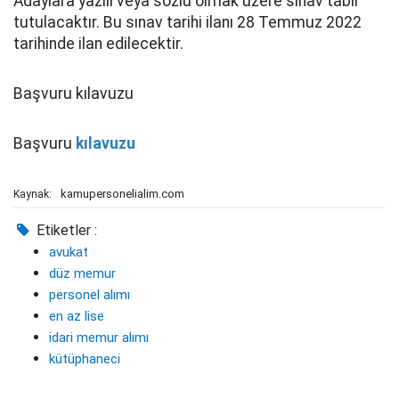
Adaylara yazılı veya sözlü olmak üzere sınav tabii
tutulacaktır. Bu sınav tarihi ilanı 28 Temmuz 2022
tarihinde ilan edilecektir.
Başvuru kılavuzu
Başvuru
kılavuzu
kamupersonelialim.com
Kaynak:
Etiketler :
avukat
düz memur
personel alımı
en az lise
idari memur alımı
kütüphaneci