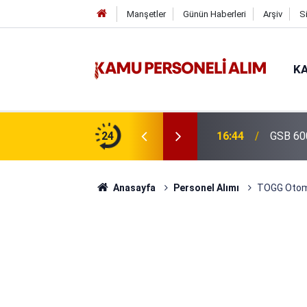
Manşetler
Günün Haberleri
Arşiv
S
KA
isi Alımı Gündemde! Bakan Çiftçi Süreci
24
16:44
GSB 600
evrildi
Anasayfa
Personel Alımı
TOGG Otomo