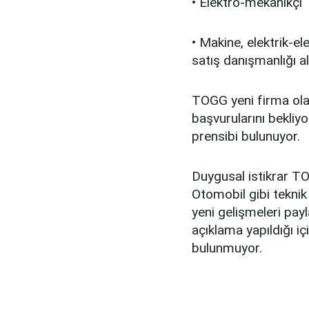
• Elektro-mekanikçi
• Makine, elektrik-el
satış danışmanlığı al
TOGG yeni firma olar
başvurularını bekliyor
prensibi bulunuyor.
Duygusal istikrar TO
Otomobil gibi tekni
yeni gelişmeleri payl
açıklama yapıldığı iç
bulunmuyor.