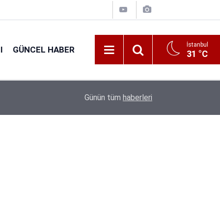
İstanbul
I
GÜNCEL HABER
31 °C
16:38
Kıyı Emniyeti Genel Müdürlüğü 26 İşçi Alımı Ya
Günün tüm
haberleri