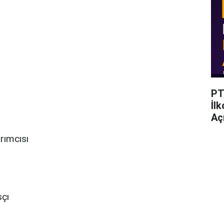
PT
İl
Açı
rımcısı
sçı