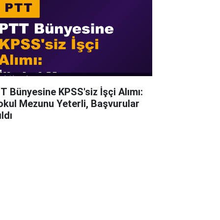
T Bünyesine KPSS'siz İşçi Alımı:
kokul Mezunu Yeterli, Başvurular
ldı