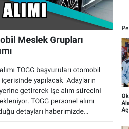
Pe
bil Meslek Grupları
ımı
alımı TOGG başvuruları otomobil
 içerisinde yapılacak. Adayların
 yerine getirerek işe alım sürecini
Ok
kleniyor. TOGG personel alımı
Al
Aç
olduğu detayları haberimizde…
Çev