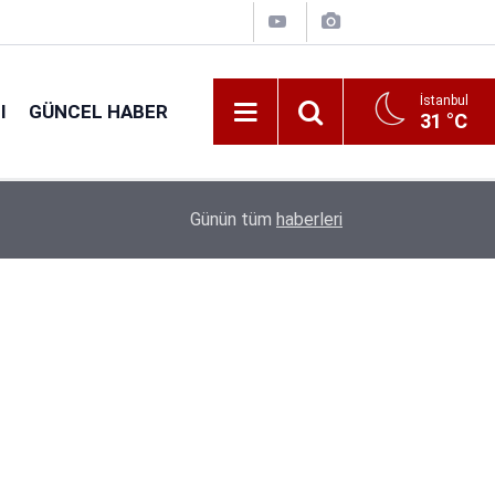
İstanbul
I
GÜNCEL HABER
31 °C
16:38
Kıyı Emniyeti Genel Müdürlüğü 26 İşçi Alımı Ya
Günün tüm
haberleri