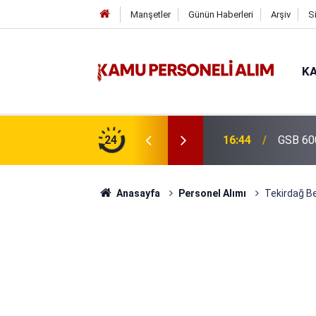
Manşetler
Günün Haberleri
Arşiv
S
KA
isi Alımı Gündemde! Bakan Çiftçi Süreci
24
16:44
GSB 600
evrildi
Anasayfa
Personel Alımı
Tekirdağ Be