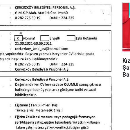
Kı
Şa
Ba