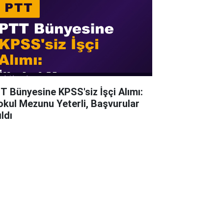
T Bünyesine KPSS'siz İşçi Alımı:
kokul Mezunu Yeterli, Başvurular
ldı