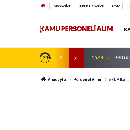
Manşetler
Günün Haberleri
Arşiv
S
KA
si Alımı Gündemde! Bakan Çiftçi Süreci
24
16:44
GSB 600
evrildi
Anasayfa
Personel Alımı
SYDV İlanla