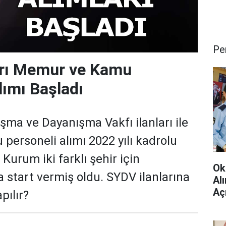
Pe
arı Memur ve Kamu
lımı Başladı
şma ve Dayanışma Vakfı ilanları ile
ersoneli alımı 2022 yılı kadrolu
 Kurum iki farklı şehir için
Ok
la start vermiş oldu. SYDV ilanlarına
Al
Aç
pılır?
Çev