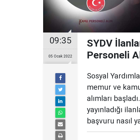
09:35
SYDV İlanl
Personeli A
05 Ocak 2022
Sosyal Yardımla
memur ve kamu p
alımları başladı.
yayınladığı ilan
başvuru nasıl ya