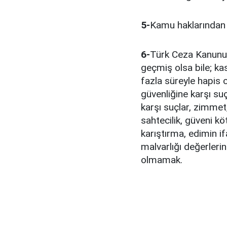
5-
Kamu haklarında
6-
Türk Ceza Kanunun
geçmiş olsa bile; kas
fazla süreyle hapis 
güvenliğine karşı su
karşı suçlar, zimmet, i
sahtecilik, güveni köt
karıştırma, edimin i
malvarlığı değerleri
olmamak.