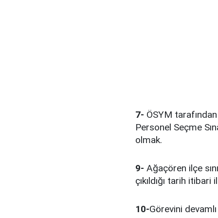
7-
ÖSYM tarafından y
Personel Seçme Sın
olmak.
9-
Ağaçören ilçe sını
çıkıldığı tarih itibar
10-
Görevini devamlı 