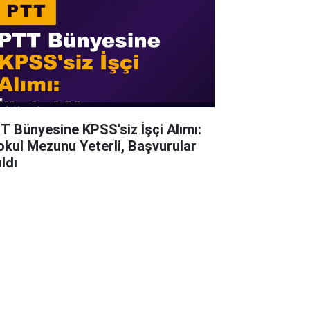
T Bünyesine KPSS'siz İşçi Alımı:
kokul Mezunu Yeterli, Başvurular
ldı