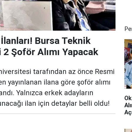
Pe
İlanları! Bursa Teknik
i 2 Şoför Alımı Yapacak
iversitesi tarafından az önce Resmi
n yayınlanan ilana göre şoför alımı
andı. Yalnızca erkek adayların
Ok
acağı ilan için detaylar belli oldu!
Al
Aç
Çev