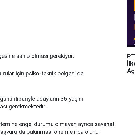
esine sahip olması gerekiyor.
PT
İl
Açı
ular için psiko-teknik belgesi de
günü itibariyle adayların 35 yaşını
sı gerekmektedir.
istemine engel durumu olmayan ayrıca seyahat
başvuru da bulunması önemle rica olunur.