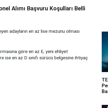
onel Alımı Başvuru Koşulları Belli
yen adayların en az lise mezunu olması
dırmasına göre en az E, yeni ehliyet
e ise en az D sınıfı sürücü belgesine ihtiyaç
TE
Pe
Ba