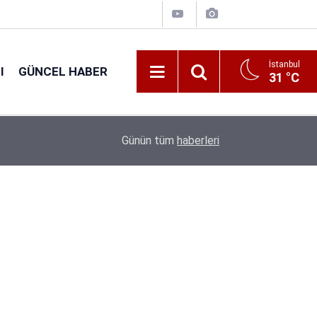
İstanbul
I
GÜNCEL HABER
31 °C
16:38
Kıyı Emniyeti Genel Müdürlüğü 26 İşçi Alımı Ya
Günün tüm
haberleri