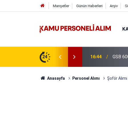
Manşetler
Günün Haberleri
Arşiv
S
KA
isi Alımı Gündemde! Bakan Çiftçi Süreci
24
16:44
GSB 600
evrildi
Anasayfa
Personel Alımı
Şoför Alımı