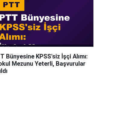
T Bünyesine KPSS'siz İşçi Alımı:
kokul Mezunu Yeterli, Başvurular
ldı