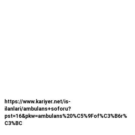
https://www.kariyer.net/is-
ilanlari/ambulans+soforu?
pst=16&pkw=ambulans%20%C5%9Fof%C3%B6r%
C3%BC