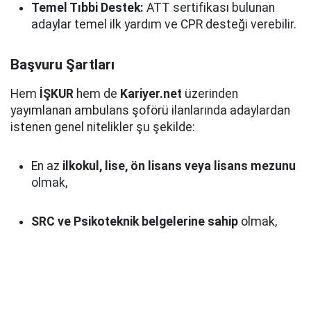
Temel Tıbbi Destek:
ATT sertifikası bulunan
adaylar temel ilk yardım ve CPR desteği verebilir.
Başvuru Şartları
Hem
İŞKUR
hem de
Kariyer.net
üzerinden
yayımlanan ambulans şoförü ilanlarında adaylardan
istenen genel nitelikler şu şekilde:
En az
ilkokul, lise, ön lisans veya lisans mezunu
olmak,
SRC ve Psikoteknik belgelerine sahip
olmak,