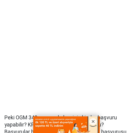
Peki OGM 340 personel alımı için kimler başvuru
yapabilir? KPSS gerçekten istenmiyor mu?
Başvurular hangi illerde açıldı? İŞKUR İUP başvurusu