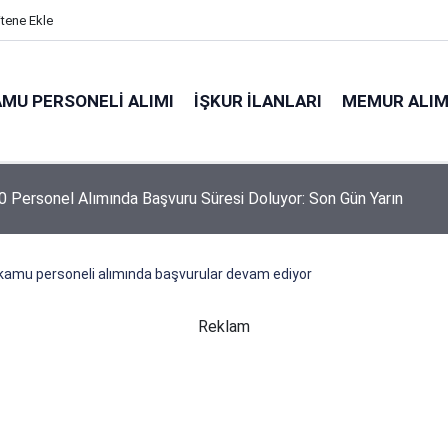
itene Ekle
MU PERSONELI ALIMI
İŞKUR İLANLARI
MEMUR ALIM
 Personel Alımında Başvuru Süresi Doluyor: Son Gün Yarın
kamu personeli alımında başvurular devam ediyor
Reklam