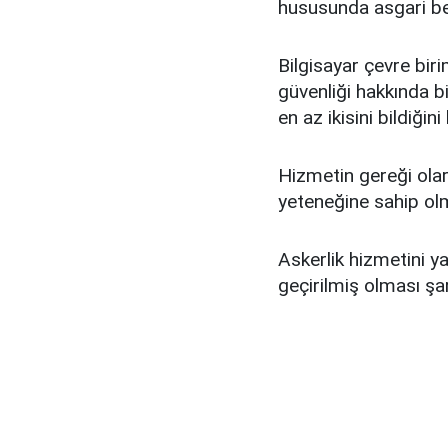
hususunda asgari beş
Bilgisayar çevre bir
güvenliği hakkında b
en az ikisini bildiğin
Hizmetin gereği olar
yeteneğine sahip ol
Askerlik hizmetini y
geçirilmiş olması şa