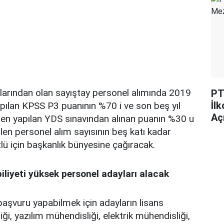
larından olan sayıştay personel alımında 2019
PT
İl
apılan KPSS P3 puanının %70 i ve son beş yıl
Açı
inden yapılan YDS sınavından alınan puanın %30 u
edilen personel alım sayısının beş katı kadar
lü için başkanlık bünyesine çağıracak.
iliyeti yüksek personel adayları alacak
aşvuru yapabilmek için adayların lisans
ği, yazılım mühendisliği, elektrik mühendisliği,