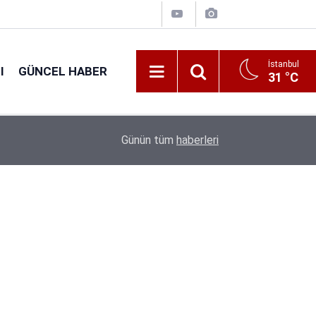
İstanbul
I
GÜNCEL HABER
31 °C
16:38
Kıyı Emniyeti Genel Müdürlüğü 26 İşçi Alımı Ya
Günün tüm
haberleri