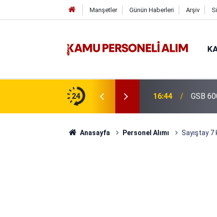
Manşetler
Günün Haberleri
Arşiv
S
KA
isi Alımı Gündemde! Bakan Çiftçi Süreci
24
16:44
GSB 600
evrildi
Anasayfa
Personel Alımı
Sayıştay 7 