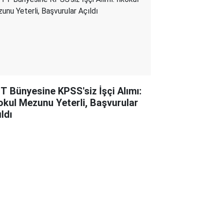
T Bünyesine KPSS'siz İşçi Alımı:
kokul Mezunu Yeterli, Başvurular
ldı